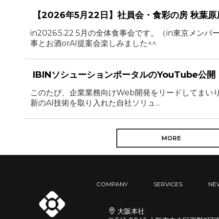
【2026年5月22日】社員会・食彩の房 秋葉
in2026.5.22 5月の全体食事会です。（in東京メン
事とお酒orAI提案会楽しみました^^
IBINソシューションポータルのYouTube公開
このたび、企業業務向けWeb開発をリードしてまいりま
新のAI技術を取り入れた自社ソリュ...
MORE
COMPANY
SERVICES
NE
大阪本社