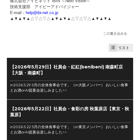
株式会社アイビネット IBIN ～Next Vision～
技術支援部 アイビーアドバイジャー
E-mail：
help@ibi-net.co.jp
▲▼▲▼▲△▽△▽△▲▼▲▼▲△▽△▽△▲▼▲▼▲
この書き込みを..
リスト
【2026年5月29日】社員会・紅紅(benibeni) 南森町店
【大阪・南森町】
in2026.5.29 5月の全体食事会です。（in大阪メンバー） おいしい食事
とお酒orAI提案会楽しみました^^
【2026年5月22日】社員会・食彩の房 秋葉原店【東京・秋
葉原】
in2026.5.22 5月の全体食事会です。（in東京メンバー） おいしい食事
とお酒orAI提案会楽しみました^^