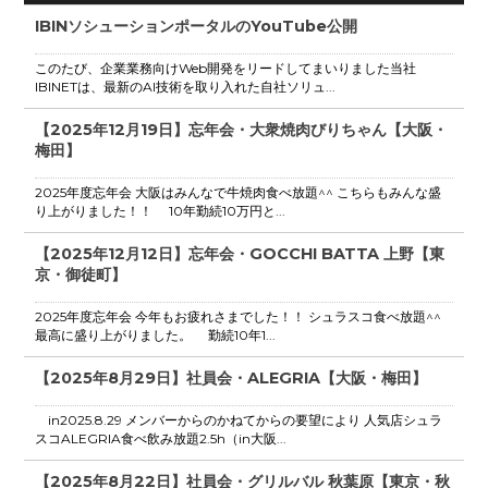
IBINソシューションポータルのYouTube公開
このたび、企業業務向けWeb開発をリードしてまいりました当社
IBINETは、最新のAI技術を取り入れた自社ソリュ...
【2025年12月19日】忘年会・大衆焼肉びりちゃん【大阪・
梅田】
2025年度忘年会 大阪はみんなで牛焼肉食べ放題^^ こちらもみんな盛
り上がりました！！ 10年勤続10万円と...
【2025年12月12日】忘年会・GOCCHI BATTA 上野【東
京・御徒町】
2025年度忘年会 今年もお疲れさまでした！！ シュラスコ食べ放題^^
最高に盛り上がりました。 勤続10年1...
【2025年8月29日】社員会・ALEGRIA【大阪・梅田】
in2025.8.29 メンバーからのかねてからの要望により 人気店シュラ
スコALEGRIA食べ飲み放題2.5h（in大阪...
【2025年8月22日】社員会・グリルバル 秋葉原【東京・秋