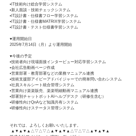
•IT技術向け総合学習システム
•新人面談・技術チェックシステム
•IT設計書・仕様書フロー学習システム
•IT設計書・仕様書MATRIX学習システム
•IT設計書・テスト仕様書学習システム
♥運用開始日
2025年7月14日（月）より運用開始
♥今後の予定
•技術者向け現場面接インタービュー対応学習システム
•会社広告動画ページ作成
•営業部署・教育部署などの業務マニュアル連携
•技術支援部アイビーアドバイジャーでの簡単問い合わシステム
•社員スキルシート統合管理システム
•営業向け楽楽販売、楽楽明細動画マニュアル連携
•部署別チャットボットAIヘルプデスク（研修生含む）
•研修性向けQnAなど知識共有システム
•研修性向けステータス管理システム
それでは、よろしくお願いいたします。
▲▼▲▼▲△▽△▽△▲▼▲▼▲△▽△▽△▲▼▲▼▲