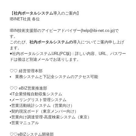
【
社内ポータルシステム
導入のご案内】
IBINET社員 各位
IBIN技術支援部のアイビーアドバイザー(help@ibi-net.co.jp)で
す。
このたび、
社内ポータルシステムの
導入についてご案内申し上げ
ます。
♥社内ポータルシステムURL(PC版)：詳しい内容、URL、パスワー
ドは後ほど別途メールでお送りします。
♡♡
経営管理本部
• 業務システムと下記全システムのアクセス可能
♡♡
eBIZ営業推進部
•IT企業情報自動収集システム
•メーリングリスト管理システム
•営業活動統計システム（営業向け）
•契約現況ボード（東京メンバー向け）
•営業向け調達管理-高度検索システム（東京）
•営業マニュアル
♡♡
eBIZシステム開発部