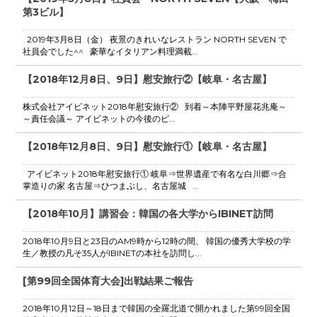
第3ビル】
2019年3月8日（金） 夜景のきれいなレストラン NORTH SEVEN で
社員会でした^^ 豪華なイタリアン料理満載...
【2018年12月8日、9日】慰安旅行②【岐阜・名古屋】
株式会社アイビネット2018年慰安旅行② 到着～本陣平野屋花兆庵～
～責任会議～ アイビネットの今後のビ...
【2018年12月8日、9日】慰安旅行①【岐阜・名古屋】
アイビネット2018年慰安旅行① 岐阜⇒世界遺産で有名な白川郷⇒合
掌造りの家 名古屋⇒ひつまぶし、名古屋城 ...
【2018年10月】講習会：韓国の各大学からIBINET訪問
2018年10月9日と23日のAM9時から12時の間、 韓国の優秀大学校の学
生／教授の凡そ35人がIBINETの本社を訪問し...
[第99回全国体育大会]出戦結果ご報告
2018年10月12日～18日まで韓国の全羅北道で開かれました第99回全国