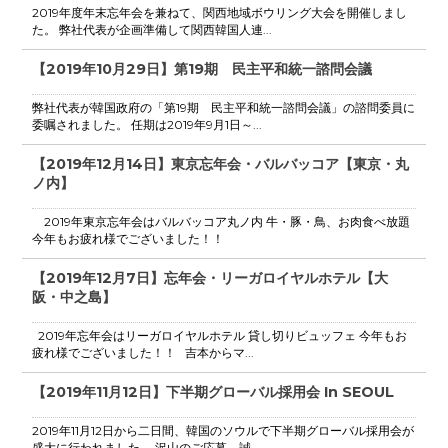
2019年度年末忘年会を兼ねて、関西地域ボウリング大会を開催しまし
た。 弊社代表が企画準備して関西韓国人連...
【2019年10月29日】第19期 民主平和統一諮問会議
弊社代表が韓国政府の「第19期 民主平和統一諮問会議」の諮問委員に
委嘱されました。 任期は2019年9月1日～...
【2019年12月14日】東京忘年会・バルバッコア【東京・丸
ノ内】
2019年東京忘年会はバルバッコア丸ノ内 牛・豚・鳥、お肉食べ放題
今年もお疲れ様でございました！！
【2019年12月7日】忘年会・リーガロイヤルホテル【大
阪・中之島】
2019年忘年会はリーガロイヤルホテル 貸し切りビュッフェ 今年もお
疲れ様でございました！！ 吉本からマ...
【2019年11月12日】下半期グローバル採用会 In SEOUL
2019年11月12日から二日間、韓国のソウルで下半期グローバル採用会が
盛大に行われました。 沢山のご応募、誠...