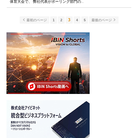
体育大会で、 弊社代表がボーリング部門の...
3
最初のページ
1
2
4
5
最後のページ