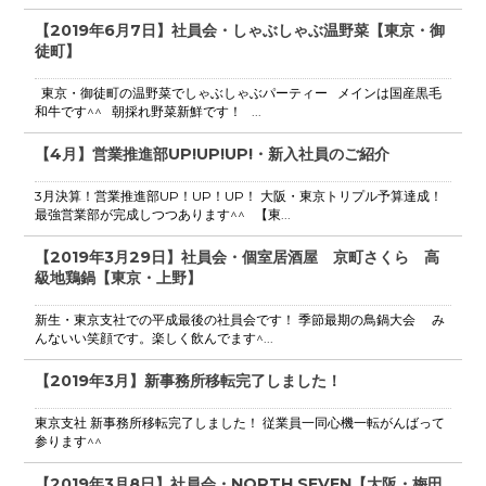
【2019年6月7日】社員会・しゃぶしゃぶ温野菜【東京・御
徒町】
東京・御徒町の温野菜でしゃぶしゃぶパーティー メインは国産黒毛
和牛です^^ 朝採れ野菜新鮮です！ ...
【4月】営業推進部UP!UP!UP!・新入社員のご紹介
3月決算！営業推進部UP！UP！UP！ 大阪・東京トリプル予算達成！
最強営業部が完成しつつあります^^ 【東...
【2019年3月29日】社員会・個室居酒屋 京町さくら 高
級地鶏鍋【東京・上野】
新生・東京支社での平成最後の社員会です！ 季節最期の鳥鍋大会 み
んないい笑顔です。楽しく飲んでます^...
【2019年3月】新事務所移転完了しました！
東京支社 新事務所移転完了しました！ 従業員一同心機一転がんばって
参ります^^
【2019年3月8日】社員会・NORTH SEVEN【大阪・梅田