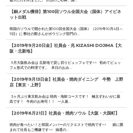
【銅メダル獲得】第100回ソウル全国大会（国体）アイビネ
ット出戦
韓国のソウルで開かれた第100回全国大会（国体）（2019年10月4日～
11日）に 弊社の鄭さんがボウリング部門の...
【2019年9月20日金】社員会・兆 KIZASHI DOJIMA【大
阪・北新地】
9月大阪飲み会は 北新地で貸し切りビュッフェです^^ 初めてビュッ
フェ形式での料理です。 本日のおみ...
【2019年9月13日金】社員会・焼肉ダイニング 牛勢 上野
店【東京・上野】
3ヶ月ぶり東京飲み会は 焼肉・海鮮コースです！ 極太ずわいがに最
高です！ 牛肉のお寿司！！ 一人暮...
【2019年6月21日】社員会・焼肉ソウル【大阪・大国町】
焼肉が食べたい！と韓国メンバーのリクエストで焼肉です^^ 娘に囲
まれて社長もご機嫌です^^ 抽選の...