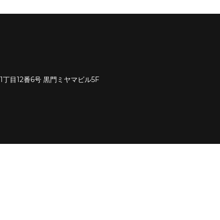
野1丁目12番6号 黒門ミヤマビル5F