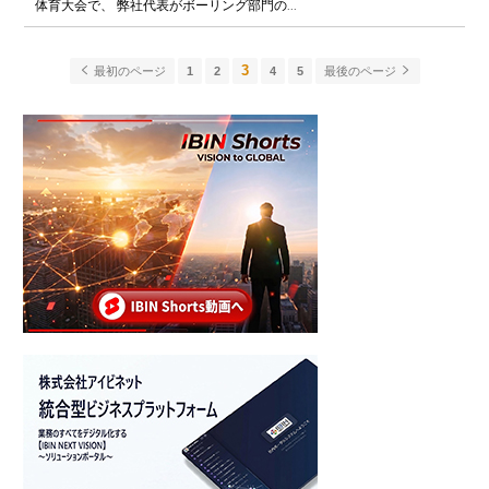
体育大会で、 弊社代表がボーリング部門の...
3
最初のページ
1
2
4
5
最後のページ