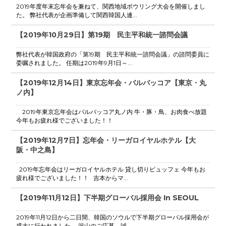
2019年度年末忘年会を兼ねて、関西地域ボウリング大会を開催しまし
た。 弊社代表が企画準備して関西韓国人連...
【2019年10月29日】第19期 民主平和統一諮問会議
弊社代表が韓国政府の「第19期 民主平和統一諮問会議」の諮問委員に
委嘱されました。 任期は2019年9月1日～...
【2019年12月14日】東京忘年会・バルバッコア【東京・丸
ノ内】
2019年東京忘年会はバルバッコア丸ノ内 牛・豚・鳥、お肉食べ放題
今年もお疲れ様でございました！！
【2019年12月7日】忘年会・リーガロイヤルホテル【大
阪・中之島】
2019年忘年会はリーガロイヤルホテル 貸し切りビュッフェ 今年もお
疲れ様でございました！！ 吉本からマ...
【2019年11月12日】下半期グローバル採用会 In SEOUL
2019年11月12日から二日間、韓国のソウルで下半期グローバル採用会が
盛大に行われました。 沢山のご応募、誠...