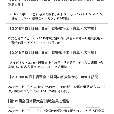
第3ビル】
2019年3月8日（金） 夜景のきれいなレストラン NORTH SEVEN で
社員会でした^^ 豪華なイタリアン料理満載...
【2018年12月8日、9日】慰安旅行②【岐阜・名古屋】
株式会社アイビネット2018年慰安旅行② 到着～本陣平野屋花兆庵～
～責任会議～ アイビネットの今後のビ...
【2018年12月8日、9日】慰安旅行①【岐阜・名古屋】
アイビネット2018年慰安旅行① 岐阜⇒世界遺産で有名な白川郷⇒合
掌造りの家 名古屋⇒ひつまぶし、名古屋城 ...
【2018年10月】講習会：韓国の各大学からIBINET訪問
2018年10月9日と23日のAM9時から12時の間、 韓国の優秀大学校の学
生／教授の凡そ35人がIBINETの本社を訪問し...
[第99回全国体育大会]出戦結果ご報告
2018年10月12日～18日まで韓国の全羅北道で開かれました第99回全国