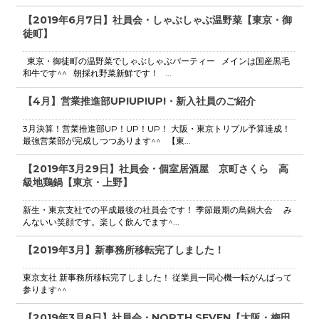
【2019年6月7日】社員会・しゃぶしゃぶ温野菜【東京・御
徒町】
東京・御徒町の温野菜でしゃぶしゃぶパーティー メインは国産黒毛
和牛です^^ 朝採れ野菜新鮮です！ ...
【4月】営業推進部UP!UP!UP!・新入社員のご紹介
3月決算！営業推進部UP！UP！UP！ 大阪・東京トリプル予算達成！
最強営業部が完成しつつあります^^ 【東...
【2019年3月29日】社員会・個室居酒屋 京町さくら 高
級地鶏鍋【東京・上野】
新生・東京支社での平成最後の社員会です！ 季節最期の鳥鍋大会 み
んないい笑顔です。楽しく飲んでます^...
【2019年3月】新事務所移転完了しました！
東京支社 新事務所移転完了しました！ 従業員一同心機一転がんばって
参ります^^
【2019年3月8日】社員会・NORTH SEVEN【大阪・梅田