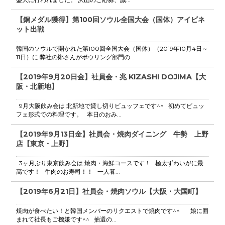
【銅メダル獲得】第100回ソウル全国大会（国体）アイビネ
ット出戦
韓国のソウルで開かれた第100回全国大会（国体）（2019年10月4日～
11日）に 弊社の鄭さんがボウリング部門の...
【2019年9月20日金】社員会・兆 KIZASHI DOJIMA【大
阪・北新地】
9月大阪飲み会は 北新地で貸し切りビュッフェです^^ 初めてビュッ
フェ形式での料理です。 本日のおみ...
【2019年9月13日金】社員会・焼肉ダイニング 牛勢 上野
店【東京・上野】
3ヶ月ぶり東京飲み会は 焼肉・海鮮コースです！ 極太ずわいがに最
高です！ 牛肉のお寿司！！ 一人暮...
【2019年6月21日】社員会・焼肉ソウル【大阪・大国町】
焼肉が食べたい！と韓国メンバーのリクエストで焼肉です^^ 娘に囲
まれて社長もご機嫌です^^ 抽選の...