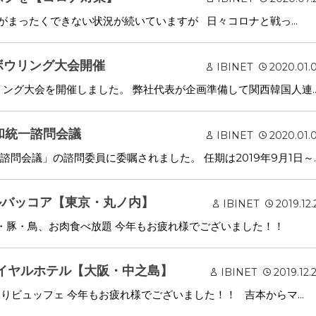
まったくできない状況が続いていますが 日々コロナと戦っ...
域ボウリング大会開催
IBINET
2020.01.
ング大会を開催しました。 弊社代表が企画準備して関西韓国人連..
平和統一諮問会議
IBINET
2020.01.
問会議」の諮問委員に委嘱されました。 任期は2019年9月1日～..
バルバッコア【東京・丸ノ内】
IBINET
2019.12.
牛・豚・鳥、お肉食べ放題 今年もお疲れ様でございました！！
ロイヤルホテル【大阪・中之島】
IBINET
2019.12.
りビュッフェ 今年もお疲れ様でございました！！ 吉本からマ...