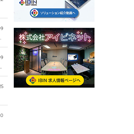
09
.
09
.
25
20