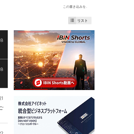
この書き込みを..
リスト
08
08
21
ご
22