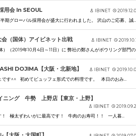
用会 In SEOUL
IBINET
2019.12.
で下半期グローバル採用会が盛大に行われました。 沢山のご応募、誠..
大会（国体）アイビネット出戦
IBINET
2019.10.
（2019年10月4日～11日）に 弊社の鄭さんがボウリング部門の..
ASHI DOJIMA【大阪・北新地】
IBINET
2019.10.
です^^ 初めてビュッフェ形式での料理です。 本日のおみ...
ダイニング 牛勢 上野店【東京・上野】
IBINET
2019.09.
！ 極太ずわいがに最高です！ 牛肉のお寿司！！ 一人暮...
ウル【大阪・大国町】
IBINET
2019.07.