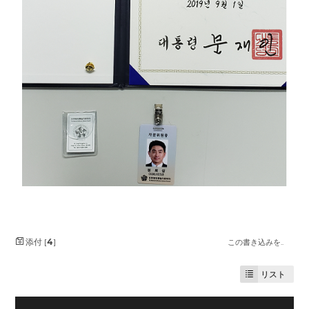
添付 [
4
]
この書き込みを..
リスト