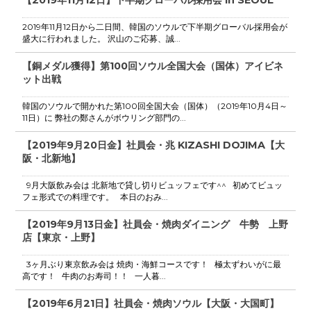
【2019年11月12日】下半期グローバル採用会 In SEOUL
2019年11月12日から二日間、韓国のソウルで下半期グローバル採用会が
盛大に行われました。 沢山のご応募、誠...
【銅メダル獲得】第100回ソウル全国大会（国体）アイビネ
ット出戦
韓国のソウルで開かれた第100回全国大会（国体）（2019年10月4日～
11日）に 弊社の鄭さんがボウリング部門の...
【2019年9月20日金】社員会・兆 KIZASHI DOJIMA【大
阪・北新地】
9月大阪飲み会は 北新地で貸し切りビュッフェです^^ 初めてビュッ
フェ形式での料理です。 本日のおみ...
【2019年9月13日金】社員会・焼肉ダイニング 牛勢 上野
店【東京・上野】
3ヶ月ぶり東京飲み会は 焼肉・海鮮コースです！ 極太ずわいがに最
高です！ 牛肉のお寿司！！ 一人暮...
【2019年6月21日】社員会・焼肉ソウル【大阪・大国町】