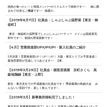
焼肉が食べたい！と韓国メンバーのリクエストで焼肉です^^ 娘に囲
まれて社長もご機嫌です^^ 抽選の...
【2019年6月7日】社員会・しゃぶしゃぶ温野菜【東京・御
徒町】
東京・御徒町の温野菜でしゃぶしゃぶパーティー メインは国産黒毛
和牛です^^ 朝採れ野菜新鮮です！ ...
【4月】営業推進部UP!UP!UP!・新入社員のご紹介
3月決算！営業推進部UP！UP！UP！ 大阪・東京トリプル予算達成！
最強営業部が完成しつつあります^^ 【東...
【2019年3月29日】社員会・個室居酒屋 京町さくら 高
級地鶏鍋【東京・上野】
新生・東京支社での平成最後の社員会です！ 季節最期の鳥鍋大会 み
んないい笑顔です。楽しく飲んでます^...
【2019年3月】新事務所移転完了しました！
東京支社 新事務所移転完了しました！ 従業員一同心機一転がんばって