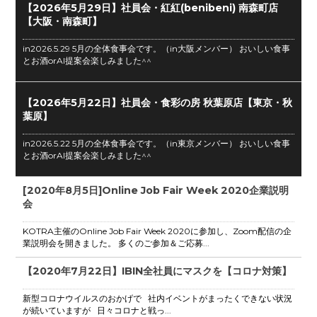
【2026年5月29日】社員会・紅紅(benibeni) 南森町店
【大阪・南森町】
in2026.5.29 5月の全体食事会です。（in大阪メンバー） おいしい食事
とお酒orAI提案会楽しみました^^
【2026年5月22日】社員会・食彩の房 秋葉原店【東京・秋
葉原】
in2026.5.22 5月の全体食事会です。（in東京メンバー） おいしい食事
とお酒orAI提案会楽しみました^^
[2020年8月5日]Online Job Fair Week 2020企業説明
会
KOTRA主催のOnline Job Fair Week 2020に参加し、Zoom配信の企
業説明会を開きました。 多くのご参加＆ご応募...
【2020年7月22日】IBIN全社員にマスクを【コロナ対策】
新型コロナウイルスのおかげで 社内イベントがまったくできない状況
が続いていますが 日々コロナと戦っ...