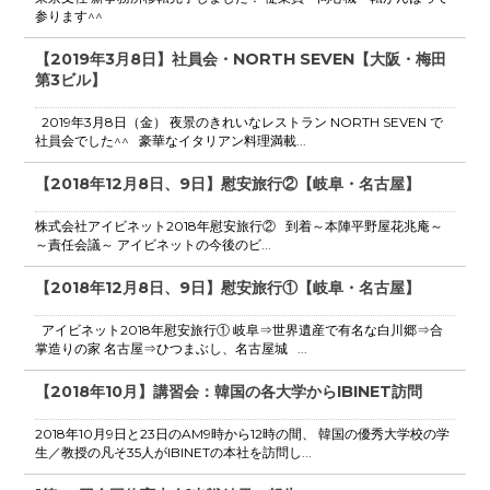
参ります^^
【2019年3月8日】社員会・NORTH SEVEN【大阪・梅田
第3ビル】
2019年3月8日（金） 夜景のきれいなレストラン NORTH SEVEN で
社員会でした^^ 豪華なイタリアン料理満載...
【2018年12月8日、9日】慰安旅行②【岐阜・名古屋】
株式会社アイビネット2018年慰安旅行② 到着～本陣平野屋花兆庵～
～責任会議～ アイビネットの今後のビ...
【2018年12月8日、9日】慰安旅行①【岐阜・名古屋】
アイビネット2018年慰安旅行① 岐阜⇒世界遺産で有名な白川郷⇒合
掌造りの家 名古屋⇒ひつまぶし、名古屋城 ...
【2018年10月】講習会：韓国の各大学からIBINET訪問
2018年10月9日と23日のAM9時から12時の間、 韓国の優秀大学校の学
生／教授の凡そ35人がIBINETの本社を訪問し...