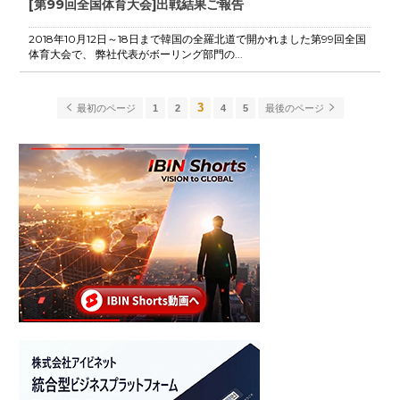
[第99回全国体育大会]出戦結果ご報告
2018年10月12日～18日まで韓国の全羅北道で開かれました第99回全国
体育大会で、 弊社代表がボーリング部門の...
3
最初のページ
1
2
4
5
最後のページ