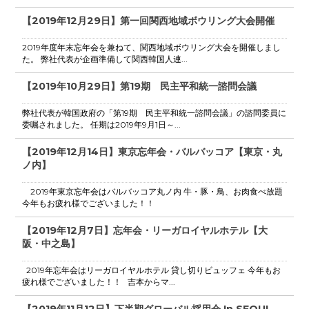
【2019年12月29日】第一回関西地域ボウリング大会開催
2019年度年末忘年会を兼ねて、関西地域ボウリング大会を開催しまし
た。 弊社代表が企画準備して関西韓国人連...
【2019年10月29日】第19期 民主平和統一諮問会議
弊社代表が韓国政府の「第19期 民主平和統一諮問会議」の諮問委員に
委嘱されました。 任期は2019年9月1日～...
【2019年12月14日】東京忘年会・バルバッコア【東京・丸
ノ内】
2019年東京忘年会はバルバッコア丸ノ内 牛・豚・鳥、お肉食べ放題
今年もお疲れ様でございました！！
【2019年12月7日】忘年会・リーガロイヤルホテル【大
阪・中之島】
2019年忘年会はリーガロイヤルホテル 貸し切りビュッフェ 今年もお
疲れ様でございました！！ 吉本からマ...