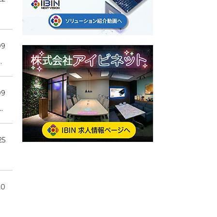
09
.
09
.
25
20