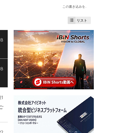
この書き込みを..
リスト
08
08
21
ご
22