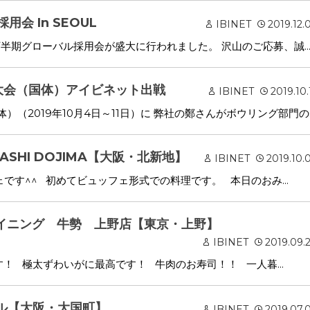
用会 In SEOUL
IBINET
2019.12.
で下半期グローバル採用会が盛大に行われました。 沢山のご応募、誠..
大会（国体）アイビネット出戦
IBINET
2019.10.
（2019年10月4日～11日）に 弊社の鄭さんがボウリング部門の..
ASHI DOJIMA【大阪・北新地】
IBINET
2019.10.
です^^ 初めてビュッフェ形式での料理です。 本日のおみ...
ダイニング 牛勢 上野店【東京・上野】
IBINET
2019.09.
！ 極太ずわいがに最高です！ 牛肉のお寿司！！ 一人暮...
ウル【大阪・大国町】
IBINET
2019.07.