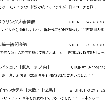
まったくできない状況が続いていますが 日々コロナと戦っ...
域ボウリング大会開催
IBINET
2020.01.
ング大会を開催しました。 弊社代表が企画準備して関西韓国人連..
平和統一諮問会議
IBINET
2020.01.
問会議」の諮問委員に委嘱されました。 任期は2019年9月1日～..
バルバッコア【東京・丸ノ内】
IBINET
2019.12.
牛・豚・鳥、お肉食べ放題 今年もお疲れ様でございました！！
ロイヤルホテル【大阪・中之島】
IBINET
2019.12.
りビュッフェ 今年もお疲れ様でございました！！ 吉本からマ...