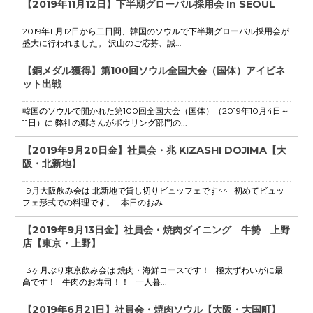
【2019年11月12日】下半期グローバル採用会 In SEOUL
2019年11月12日から二日間、韓国のソウルで下半期グローバル採用会が
盛大に行われました。 沢山のご応募、誠...
【銅メダル獲得】第100回ソウル全国大会（国体）アイビネ
ット出戦
韓国のソウルで開かれた第100回全国大会（国体）（2019年10月4日～
11日）に 弊社の鄭さんがボウリング部門の...
【2019年9月20日金】社員会・兆 KIZASHI DOJIMA【大
阪・北新地】
9月大阪飲み会は 北新地で貸し切りビュッフェです^^ 初めてビュッ
フェ形式での料理です。 本日のおみ...
【2019年9月13日金】社員会・焼肉ダイニング 牛勢 上野
店【東京・上野】
3ヶ月ぶり東京飲み会は 焼肉・海鮮コースです！ 極太ずわいがに最
高です！ 牛肉のお寿司！！ 一人暮...
【2019年6月21日】社員会・焼肉ソウル【大阪・大国町】