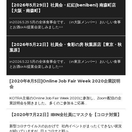
【2026年5月29日】社員会・紅紅(benibeni) 南森町店
【大阪・南森町】
in2026.5.29 5月の全体食事会です。（in大阪メンバー） おいしい食事
とお酒orAI提案会楽しみました^^
【2026年5月22日】社員会・食彩の房 秋葉原店【東京・秋
葉原】
in2026.5.22 5月の全体食事会です。（in東京メンバー） おいしい食事
とお酒orAI提案会楽しみました^^
[2020年8月5日]Online Job Fair Week 2020企業説明
会
KOTRA主催のOnline Job Fair Week 2020に参加し、Zoom配信の企
業説明会を開きました。 多くのご参加＆ご応募...
【2020年7月22日】IBIN全社員にマスクを【コロナ対策】
新型コロナウイルスのおかげで 社内イベントがまったくできない状況
が続いていますが 日々コロナと戦っ...