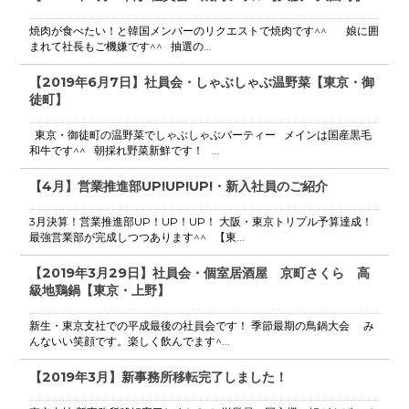
焼肉が食べたい！と韓国メンバーのリクエストで焼肉です^^ 娘に囲
まれて社長もご機嫌です^^ 抽選の...
【2019年6月7日】社員会・しゃぶしゃぶ温野菜【東京・御
徒町】
東京・御徒町の温野菜でしゃぶしゃぶパーティー メインは国産黒毛
和牛です^^ 朝採れ野菜新鮮です！ ...
【4月】営業推進部UP!UP!UP!・新入社員のご紹介
3月決算！営業推進部UP！UP！UP！ 大阪・東京トリプル予算達成！
最強営業部が完成しつつあります^^ 【東...
【2019年3月29日】社員会・個室居酒屋 京町さくら 高
級地鶏鍋【東京・上野】
新生・東京支社での平成最後の社員会です！ 季節最期の鳥鍋大会 み
んないい笑顔です。楽しく飲んでます^...
【2019年3月】新事務所移転完了しました！