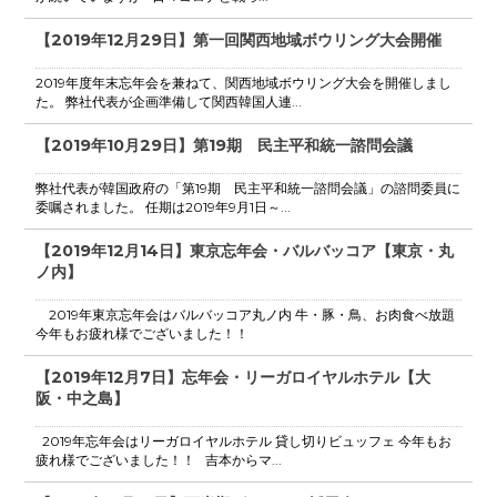
【2019年12月29日】第一回関西地域ボウリング大会開催
2019年度年末忘年会を兼ねて、関西地域ボウリング大会を開催しまし
た。 弊社代表が企画準備して関西韓国人連...
【2019年10月29日】第19期 民主平和統一諮問会議
弊社代表が韓国政府の「第19期 民主平和統一諮問会議」の諮問委員に
委嘱されました。 任期は2019年9月1日～...
【2019年12月14日】東京忘年会・バルバッコア【東京・丸
ノ内】
2019年東京忘年会はバルバッコア丸ノ内 牛・豚・鳥、お肉食べ放題
今年もお疲れ様でございました！！
【2019年12月7日】忘年会・リーガロイヤルホテル【大
阪・中之島】
2019年忘年会はリーガロイヤルホテル 貸し切りビュッフェ 今年もお
疲れ様でございました！！ 吉本からマ...