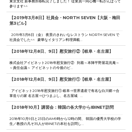
東京支社 新事務所移転完了しました！ 従業員一同心機一転がんばって
参ります^^
【2019年3月8日】社員会・NORTH SEVEN【大阪・梅田
第3ビル】
2019年3月8日（金） 夜景のきれいなレストラン NORTH SEVEN で
社員会でした^^ 豪華なイタリアン料理満載...
【2018年12月8日、9日】慰安旅行②【岐阜・名古屋】
株式会社アイビネット2018年慰安旅行② 到着～本陣平野屋花兆庵～
～責任会議～ アイビネットの今後のビ...
【2018年12月8日、9日】慰安旅行①【岐阜・名古屋】
アイビネット2018年慰安旅行① 岐阜⇒世界遺産で有名な白川郷⇒合
掌造りの家 名古屋⇒ひつまぶし、名古屋城 ...
【2018年10月】講習会：韓国の各大学からIBINET訪問
2018年10月9日と23日のAM9時から12時の間、 韓国の優秀大学校の学
生／教授の凡そ35人がIBINETの本社を訪問し...