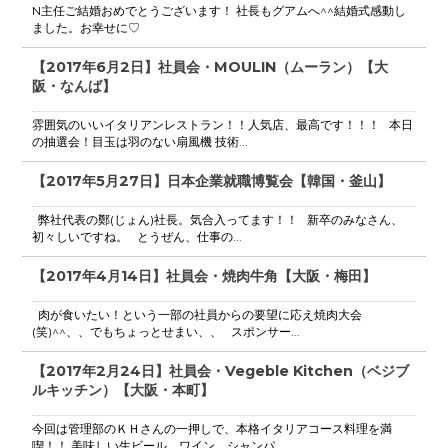
N主任ご結婚おめでとうございます！ 社長もグアムへ^^結婚式感動し
ました。お幸せに♡
【2017年6月2日】社員会・MOULIN（ムーラン）【大
阪・なんば】
雰囲気のいいイタリアンレストラン！！人気店、最高です！！！ 本日
の抽選会！目玉は羽のない扇風機 技術...
【2017年5月27日】日本企業就職博覧会【韓国・釜山】
弊社代表の鄭(じょん)社長。気合入ってます！！ 新卒のみなさん、
初々しいですね。 とうぜん、仕事の...
【2017年4月14日】社員会・焼肉牛角【大阪・梅田】
肉が食いたい！という一部の社員からの要望に応え焼肉大会
(笑)^^、、でもちょっとせまい、、 スポンサー...
【2017年2月24日】社員会・Vegeble Kitchen（ベジブ
ルキッチン）【大阪・本町】
今回は管理部のＫＨさんの一押しで、本格イタリアコース料理を満
喫！！ 美味しい生ビール、ワイン、シャンパ...