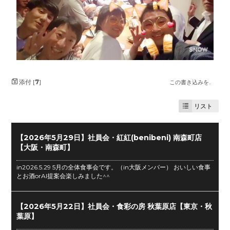
添付 [
7
]
この書き込みを..
リスト
【2026年5月29日】社員会・紅紅(benibeni) 南森町店
【大阪・南森町】
in2026.5.29 5月の全体食事会です。（in大阪メンバー） おいしい食事
とお酒orAI提案会楽しみました^^
【2026年5月22日】社員会・食彩の房 秋葉原店【東京・秋
葉原】