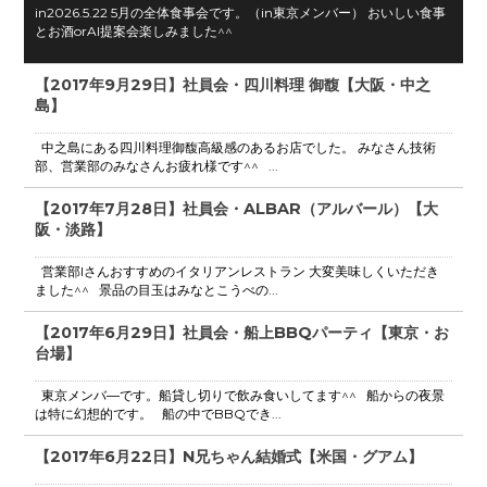
in2026.5.22 5月の全体食事会です。（in東京メンバー） おいしい食事
とお酒orAI提案会楽しみました^^
【2017年9月29日】社員会・四川料理 御馥【大阪・中之
島】
中之島にある四川料理御馥高級感のあるお店でした。 みなさん技術
部、営業部のみなさんお疲れ様です^^ ...
【2017年7月28日】社員会・ALBAR（アルバール）【大
阪・淡路】
営業部Iさんおすすめのイタリアンレストラン 大変美味しくいただき
ました^^ 景品の目玉はみなとこうべの...
【2017年6月29日】社員会・船上BBQパーティ【東京・お
台場】
東京メンバ―です。船貸し切りで飲み食いしてます^^ 船からの夜景
は特に幻想的です。 船の中でBBQでき...
【2017年6月22日】N兄ちゃん結婚式【米国・グアム】