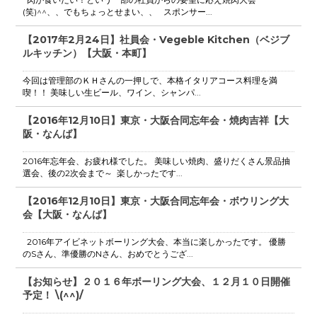
(笑)^^、、でもちょっとせまい、、 スポンサー...
【2017年2月24日】社員会・Vegeble Kitchen（ベジブ
ルキッチン）【大阪・本町】
今回は管理部のＫＨさんの一押しで、本格イタリアコース料理を満
喫！！ 美味しい生ビール、ワイン、シャンパ...
【2016年12月10日】東京・大阪合同忘年会・焼肉吉祥【大
阪・なんば】
2016年忘年会、お疲れ様でした。 美味しい焼肉、盛りだくさん景品抽
選会、後の2次会まで～ 楽しかったです...
【2016年12月10日】東京・大阪合同忘年会・ボウリング大
会【大阪・なんば】
2016年アイビネットボーリング大会、本当に楽しかったです。 優勝
のSさん、準優勝のNさん、おめでとうござ...
【お知らせ】２０１６年ボーリング大会、１２月１０日開催
予定！ \(^^)/