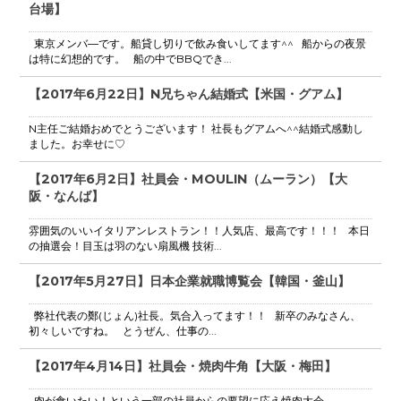
台場】
東京メンバ―です。船貸し切りで飲み食いしてます^^ 船からの夜景
は特に幻想的です。 船の中でBBQでき...
【2017年6月22日】N兄ちゃん結婚式【米国・グアム】
N主任ご結婚おめでとうございます！ 社長もグアムへ^^結婚式感動し
ました。お幸せに♡
【2017年6月2日】社員会・MOULIN（ムーラン）【大
阪・なんば】
雰囲気のいいイタリアンレストラン！！人気店、最高です！！！ 本日
の抽選会！目玉は羽のない扇風機 技術...
【2017年5月27日】日本企業就職博覧会【韓国・釜山】
弊社代表の鄭(じょん)社長。気合入ってます！！ 新卒のみなさん、
初々しいですね。 とうぜん、仕事の...
【2017年4月14日】社員会・焼肉牛角【大阪・梅田】
肉が食いたい！という一部の社員からの要望に応え焼肉大会