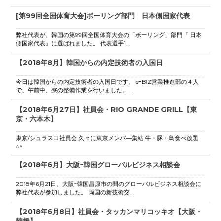
[第99回全国体育大会]ボーリング部門 日本側国家代表
弊社代表が、韓国の第99回全国体育大会の「ボーリング」部門「 日本
側国家代表」に選ばれました。 代表選手1...
【2018年8月】韓国からの内定技術者の入国日
今日は韓国からの内定技術者の入国日です。 eｰBIZ営業推進部の４人
で、午前中、寮の整備作業を行いました。 ...
【2018年6月27日】社員会・RIO GRANDE GRILL【東
京・六本木】
東京/シュラスコ社員会 久々に東京メンバ―集結 牛・豚・鳥食べ放題
^^
【2018年6月】大阪ｰ韓国グローバルビジネス相談会
2018年6月21日、大阪ｰ韓国昌原市の間のグローバルビジネス相談会に
弊社代表が参加しました。 両国の新技術交...
【2018年6月8日】社員会・タッカンマリコッキオ【大阪・
鶴橋】