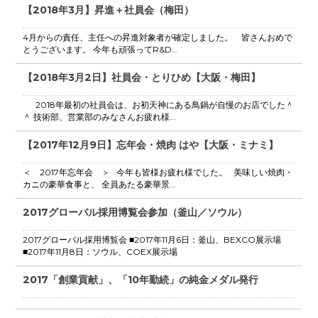
【2018年3月】昇進＋社員会（梅田）
4月からの責任、主任への昇進対象者が確定しました。 皆さんおめで
とうございます。 今年も頑張ってR&D...
【2018年3月2日】社員会・とりひめ【大阪・梅田】
2018年最初の社員会は、お初天神にある鳥鍋が自慢のお店でした＾
＾ 技術部、営業部のみなさんお疲れ様...
【2017年12月9日】忘年会・焼肉 はや【大阪・ミナミ】
＜ 2017年忘年会 ＞ 今年も皆様お疲れ様でした。 美味しい焼肉・
カニの豪華食事と、 全員あたる豪華景...
2017グローバル採用博覧会参加（釜山／ソウル）
2017グローバル採用博覧会 ■2017年11月6日：釜山、BEXCO展示場
■2017年11月8日：ソウル、COEX展示場
2017「創業貢献」、「10年勤続」の純金メダル発行