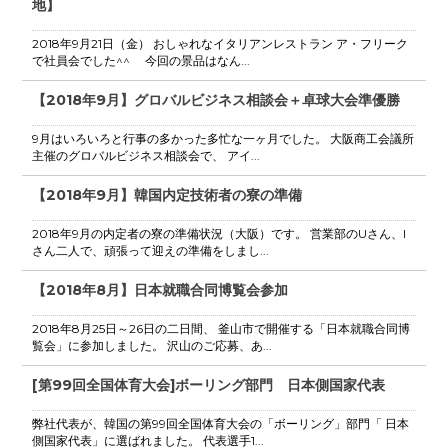
地】
2018年9月21日（金） おしゃれなイタリアンレストラン ア・フリーク
で社員会でした^^ 今回の景品はなん...
【2018年9月】グロバルビジネス相談会＋卓球大会準優勝
9月はいろいろと行事の多かった多忙な一ヶ月でした。 大阪商工会議所
主催のグロバルビジネス相談会で、 アイ...
【2018年9月】韓国内定技術者の寮の準備
2018年9月の内定者の寮の準備状況（大阪）です。 営業部のUさん、I
さん二人で、頑張って迎えの準備をしまし...
【2018年8月】日本就職合同博覧会参加
2018年8月25日～26日の二日間、 釜山市で開催する「日本就職合同博
覧会」に参加しました。 沢山のご応募、あ...
[第99回全国体育大会]ボーリング部門 日本側国家代表
弊社代表が、韓国の第99回全国体育大会の「ボーリング」部門「 日本
側国家代表」に選ばれました。 代表選手1...