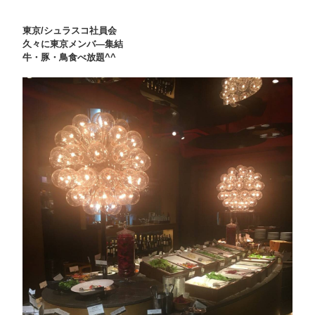
東京/
シュラスコ社員会
久々に東京メンバ―集結
牛・豚・鳥食べ放題^^