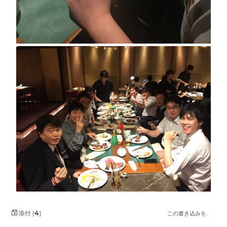
添付 [
4
]
この書き込みを..