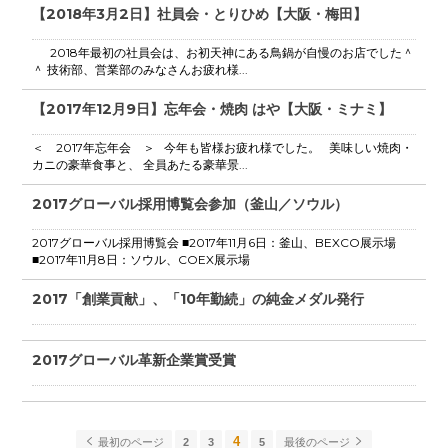
【2018年3月2日】社員会・とりひめ【大阪・梅田】
2018年最初の社員会は、お初天神にある鳥鍋が自慢のお店でした＾
＾ 技術部、営業部のみなさんお疲れ様...
【2017年12月9日】忘年会・焼肉 はや【大阪・ミナミ】
＜ 2017年忘年会 ＞ 今年も皆様お疲れ様でした。 美味しい焼肉・
カニの豪華食事と、 全員あたる豪華景...
2017グローバル採用博覧会参加（釜山／ソウル）
2017グローバル採用博覧会 ■2017年11月6日：釜山、BEXCO展示場
■2017年11月8日：ソウル、COEX展示場
2017「創業貢献」、「10年勤続」の純金メダル発行
2017グローバル革新企業賞受賞
4
最初のページ
2
3
5
最後のページ